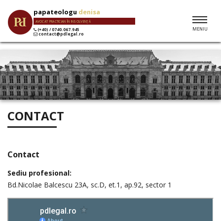
papateologu
denisa
AVOCAT PRACTICIAN ÎN INSOLVENŢĂ
MENIU
(+40) / 0740.067.945
contact@pdlegal.ro
CONTACT
Contact
Sediu profesional:
Bd.Nicolae Balcescu 23A, sc.D, et.1, ap.92, sector 1