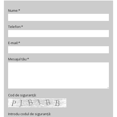
Nume:*
Telefon:*
E-mail:*
Mesajul tău:*
Cod de siguranță:
Introdu codul de siguranță: